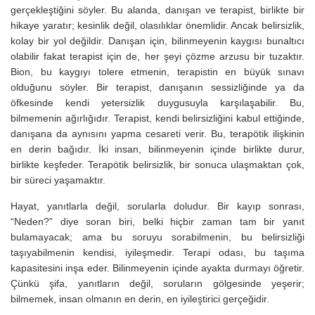
gerçekleştiğini söyler. Bu alanda, danışan ve terapist, birlikte bir
hikaye yaratır; kesinlik değil, olasılıklar önemlidir. Ancak belirsizlik,
kolay bir yol değildir. Danışan için, bilinmeyenin kaygısı bunaltıcı
olabilir fakat terapist için de, her şeyi çözme arzusu bir tuzaktır.
Bion, bu kaygıyı tolere etmenin, terapistin en büyük sınavı
olduğunu söyler. Bir terapist, danışanın sessizliğinde ya da
öfkesinde kendi yetersizlik duygusuyla karşılaşabilir. Bu,
bilmemenin ağırlığıdır. Terapist, kendi belirsizliğini kabul ettiğinde,
danışana da aynısını yapma cesareti verir. Bu, terapötik ilişkinin
en derin bağıdır. İki insan, bilinmeyenin içinde birlikte durur,
birlikte keşfeder. Terapötik belirsizlik, bir sonuca ulaşmaktan çok,
bir süreci yaşamaktır.
Hayat, yanıtlarla değil, sorularla doludur. Bir kayıp sonrası,
“Neden?” diye soran biri, belki hiçbir zaman tam bir yanıt
bulamayacak; ama bu soruyu sorabilmenin, bu belirsizliği
taşıyabilmenin kendisi, iyileşmedir. Terapi odası, bu taşıma
kapasitesini inşa eder. Bilinmeyenin içinde ayakta durmayı öğretir.
Çünkü şifa, yanıtların değil, soruların gölgesinde yeşerir;
bilmemek, insan olmanın en derin, en iyileştirici gerçeğidir.