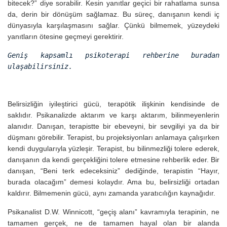
bitecek?” diye sorabilir. Kesin yanıtlar geçici bir rahatlama sunsa
da, derin bir dönüşüm sağlamaz. Bu süreç, danışanın kendi iç
dünyasıyla karşılaşmasını sağlar. Çünkü bilmemek, yüzeydeki
yanıtların ötesine geçmeyi gerektirir.
Geniş kapsamlı psikoterapi rehberine buradan
ulaşabilirsiniz.
Belirsizliğin iyileştirici gücü, terapötik ilişkinin kendisinde de
saklıdır. Psikanalizde aktarım ve karşı aktarım, bilinmeyenlerin
alanıdır. Danışan, terapistte bir ebeveyni, bir sevgiliyi ya da bir
düşmanı görebilir. Terapist, bu projeksiyonları anlamaya çalışırken
kendi duygularıyla yüzleşir. Terapist, bu bilinmezliği tolere ederek,
danışanın da kendi gerçekliğini tolere etmesine rehberlik eder. Bir
danışan, “Beni terk edeceksiniz” dediğinde, terapistin “Hayır,
burada olacağım” demesi kolaydır. Ama bu, belirsizliği ortadan
kaldırır. Bilmemenin gücü, aynı zamanda yaratıcılığın kaynağıdır.
Psikanalist D.W. Winnicott, “geçiş alanı” kavramıyla terapinin, ne
tamamen gerçek, ne de tamamen hayal olan bir alanda