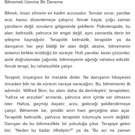
Bilmemek Üzerine Bir Deneme
Bilmek, insan zihninin en kadim arzusudur. Sorular sorar, yanıtlar
arar, kaosu düzenlemeye çalışırız. Ancak hayat, çoğu zaman
yanıtların değil, soruların gölgesinde şekillenir. Psikoterapide, bu
alan; belirsizlik, yalnızca bir engel değil, aynı zamanda derin bir
iyileşme kaynağıdır. Terapötik belirsizlik, terapistin ya da
danışanın her şeyi bildiği bir alan değil; aksine, bilmemenin
anlamın birlikte örüldüğü bir süreçtir. Hızlı yanıtlar, kesin çözümler,
anlık doğrulamalar çağında, bilinmeyenin ağırlığı rahatsız edicidir.
Ancak terapi, bu rahatsızlıkla çalışır.
Terapist, önyargısız bir merakla dinler. Ne danışanın hikayesini
önceden bilir ne de sürecin nereye varacağını. Bu, bilmemenin ilk
adımıdır. Wilfred Bion, bu alanı daha da derinleştirir; terapistten,
“hafıza ve arzudan” arınarak, yalnızca anın içinde var olmasını
ister. Hafıza, geçmişi dayatır; arzu, geleceği şekillendirmeye
çalışır. Bilmemek ise, şimdiki anın ham gerçeğine alan açar.
Terapötik belirsizlik, yalnızca terapistin tutumuyla sınırlı değildir.
Danışan da bu bilinmezlikte bir yolculuğa çıkar. Terapiye gelen
biri, “Neden bu kadar öfkeliyim?” ya da “Bu acı ne zaman